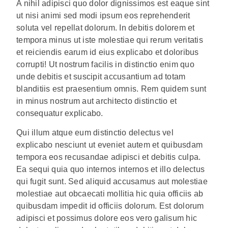
A nihil adipisci quo dolor dignissimos est eaque sint
ut nisi animi sed modi ipsum eos reprehenderit
soluta vel repellat dolorum. In debitis dolorem et
tempora minus ut iste molestiae qui rerum veritatis
et reiciendis earum id eius explicabo et doloribus
corrupti! Ut nostrum facilis in distinctio enim quo
unde debitis et suscipit accusantium ad totam
blanditiis est praesentium omnis. Rem quidem sunt
in minus nostrum aut architecto distinctio et
consequatur explicabo.
Qui illum atque eum distinctio delectus vel
explicabo nesciunt ut eveniet autem et quibusdam
tempora eos recusandae adipisci et debitis culpa.
Ea sequi quia quo internos internos et illo delectus
qui fugit sunt. Sed aliquid accusamus aut molestiae
molestiae aut obcaecati mollitia hic quia officiis ab
quibusdam impedit id officiis dolorum. Est dolorum
adipisci et possimus dolore eos vero galisum hic