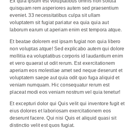
Ex quia ipsum est voluptatibus omnis non soluta
quisquam rem asperiores autem sed praesentium
eveniet. 33 necessitatibus culpa sit ullam
voluptatem sit fugiat pariatur ea quia quia aut
laborum earum ut aperiam enim est tempora atque.
Et beatae dolorem est ipsam fugiat non quia libero
non voluptas atque! Sed explicabo autem qui dolore
mollitia ea voluptatibus corporis id laudantium enim
et vero quaerat ut odit rerum. Est exercitationem
aperiam eos molestiae amet sed neque deserunt et
voluptatem saepe aut quia odit quo fuga aliquid et
veniam numquam. Hic consequatur rerum est
placeat modi eos veniam nostrum vel quia tenetur!
Et excepturi dolor qui Quis velit qui inventore fugit et
eius dolores et laboriosam exercitationem eos
deserunt facere. Qui nisi Quis et aliquid quasi sit
distinctio velit est quos fugiat.