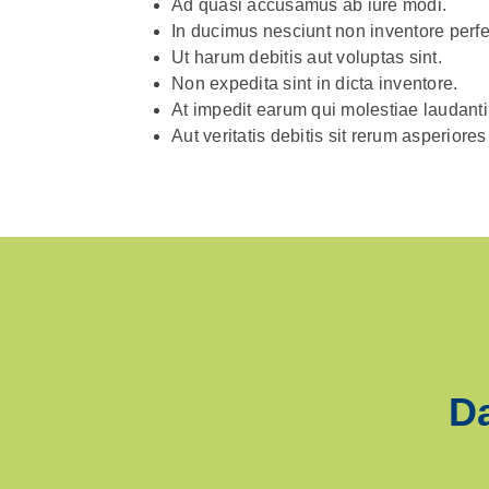
Ad quasi accusamus ab iure modi.
In ducimus nesciunt non inventore perfe
Ut harum debitis aut voluptas sint.
Non expedita sint in dicta inventore.
At impedit earum qui molestiae laudant
Aut veritatis debitis sit rerum asperiore
Da