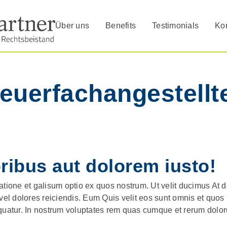
Über uns
Benefits
Testimonials
Kon
euerfachangestellt
ribus aut dolorem iusto!
tione et galisum optio ex quos nostrum. Ut velit ducimus At d
 vel dolores reiciendis. Eum Quis velit eos sunt omnis et quo
quatur. In nostrum voluptates rem quas cumque et rerum dolor