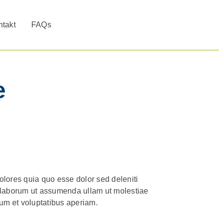
takt
FAQs
e
olores quia quo esse dolor sed deleniti
s laborum ut assumenda ullam ut molestiae
um et voluptatibus aperiam.